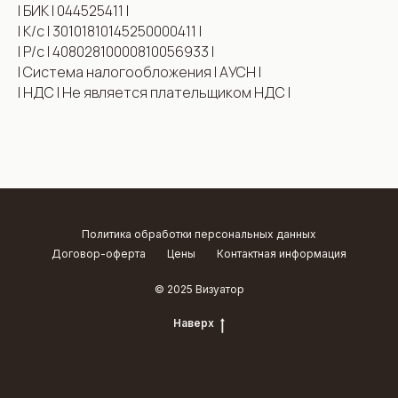
| БИК | 044525411 |
| К/с | 30101810145250000411 |
| Р/с | 40802810000810056933 |
| Система налогообложения | АУСН |
| НДС | Не является плательщиком НДС |
Политика обработки персональных данных
Договор-оферта
Цены
Контактная информация
© 2025 Визуатор
Наверх